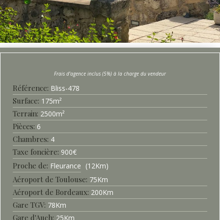
Référence
Bliss-
478
Surface
175
m²
Terrain
2500
m²
Pièces
6
Chambres
4
Taxe foncière
900
€
Proche de
Fleurance
12
Km
Aéroport de Toulouse
75
Km
Aéroport de Bordeaux
200
Km
Gare TGV
78
Km
Gare d'Auch
25
Km