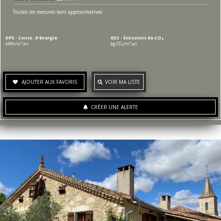
Toutes les mesures sont approximatives
DPE - Conso. d'énergie
GES - Émissions de CO₂
kWh/m².an
kg CO₂/m².an
AJOUTER AUX FAVORIS
VOIR MA LISTE
CRÉER UNE ALERTE