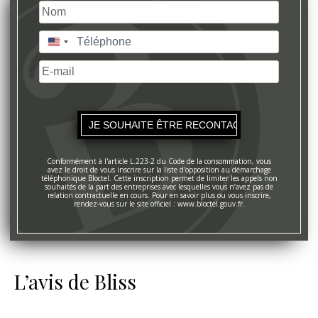
Nom
(Nécessaire)
Nom
Téléphone
(Nécessaire)
États-
Unis
E-
+1
mail
Conformément à l'article L.223-2 du Code de la consommation, vous
avez le droit de vous inscrire sur la liste d'opposition au démarchage
téléphonique Bloctel. Cette inscription permet de limiter les appels non
souhaités de la part des entreprises avec lesquelles vous n’avez pas de
relation contractuelle en cours. Pour en savoir plus ou vous inscrire,
rendez-vous sur le site officiel : www.bloctel.gouv.fr.
L’avis de Bliss