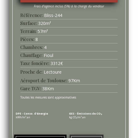
Référence
Bliss-
244
Surface
320
m²
Terrain
57
m²
Pièces
8
Chambres
4
Chauffage
Fioul
Taxe foncière
3312
€
Proche de
Lectoure
Aéroport de Toulouse
97
Km
Gare TGV
38
Km
Toutes les mesures sont approximatives
DPE - Conso. d'énergie
GES - Émissions de CO₂
kWh/m².an
kg CO₂/m².an