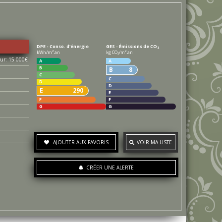
DPE - Conso. d'énergie
GES - Émissions de CO₂
kWh/m².an
kg CO₂/m².an
15 000€
A
A
B
B
8
C
C
D
D
E
290
E
F
F
G
G
AJOUTER AUX FAVORIS
VOIR MA LISTE
CRÉER UNE ALERTE