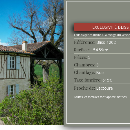
EXCLUSIVITÉ BLISS
Référence
Bliss-
1202
Surface
154.59
m²
Pièces
5
Chambres
3
Chauffage
Bois
Taxe foncière
615
€
Proche de
Lectoure
Toutes les mesures sont approximatives