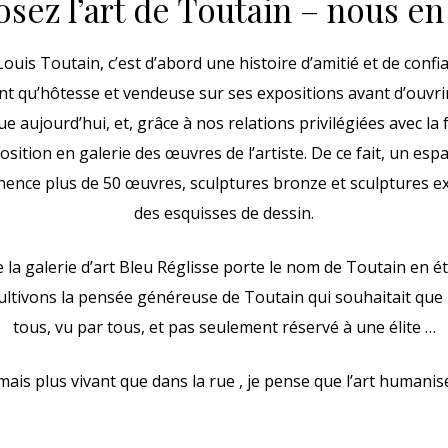
sez l’art de Toutain – nous en 
Louis Toutain, c’est d’abord une histoire d’amitié et de conf
 tant qu’hôtesse et vendeuse sur ses expositions avant d’ouvrir
e aujourd’hui, et, grâce à nos relations privilégiées avec la
position en galerie des œuvres de l’artiste. De ce fait, un esp
nce plus de 50 œuvres, sculptures bronze et sculptures ext
des esquisses de dessin.
a galerie d’art Bleu Réglisse porte le nom de Toutain en ét
cultivons la pensée généreuse de Toutain qui souhaitait que l’
tous, vu par tous, et pas seulement réservé à une élite …
jamais plus vivant que dans la rue , je pense que l’art humanis