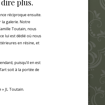
dire plus.
iance réciproque ensuite.
 la galerie. Notre
 famille Toutain, nous
ace lui est dédié où nous
érieures en résine, et
endard, puisqu’il en est
art soit à la portée de
e » JL Toutain.