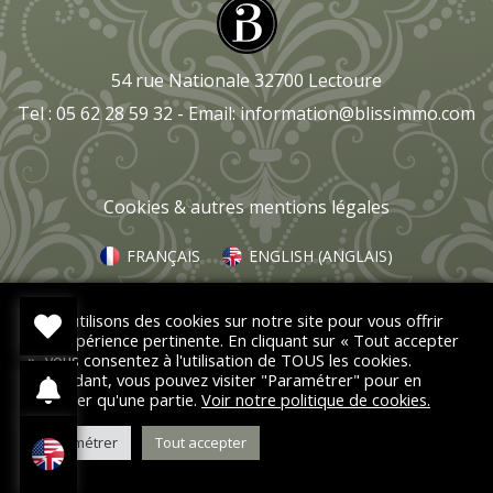
54 rue Nationale 32700 Lectoure
Tel : 05 62 28 59 32 - Email:
information@blissimmo.com
Cookies & autres mentions légales
FRANÇAIS
ENGLISH
(
ANGLAIS
)
Nous utilisons des cookies sur notre site pour vous offrir
une expérience pertinente. En cliquant sur « Tout accepter
», vous consentez à l'utilisation de TOUS les cookies.
Cependant, vous pouvez visiter "Paramétrer" pour en
accepter qu'une partie.
Voir notre politique de cookies.
Paramétrer
Tout accepter