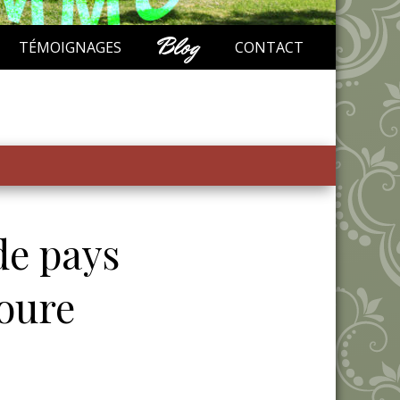
Blog
TÉMOIGNAGES
CONTACT
de pays
oure