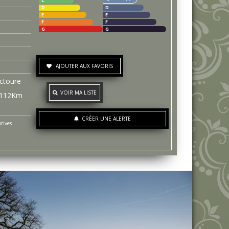
C
D
D
E
E
F
F
G
G
AJOUTER AUX FAVORIS
ctoure
VOIR MA LISTE
112
Km
CRÉER UNE ALERTE
tives