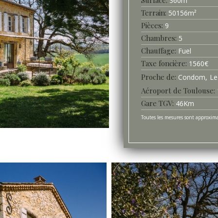
360
m²
Terrain
50156
m²
Pièces
9
Chambres
5
Chauffage
Fuel
Taxe foncière
1560
€
Proche de
Condom
Le
Aéroport de Toulouse
Gare TGV
46
Km
Toutes les mesures sont approxima