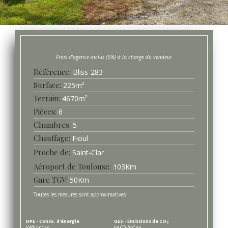
Référence
Bliss-
283
Surface
225
m²
Terrain
4670
m²
Pièces
6
Chambres
5
Chauffage
Fioul
Proche de
Saint-Clar
Aéroport de Toulouse
103
Km
Gare TGV
50
Km
Toutes les mesures sont approximatives
DPE - Conso. d'énergie
GES - Émissions de CO₂
kWh/m².an
kg CO₂/m².an