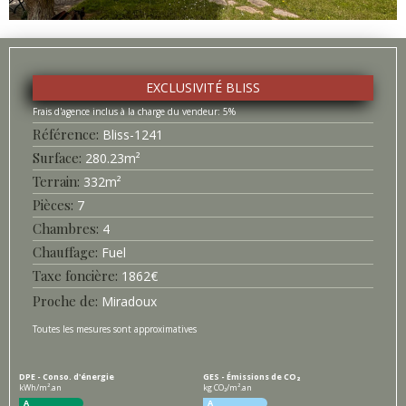
EXCLUSIVITÉ BLISS
5%
Référence
Bliss-
1241
Surface
280.23
m²
Terrain
332
m²
Pièces
7
Chambres
4
Chauffage
Fuel
Taxe foncière
1862
€
Proche de
Miradoux
Toutes les mesures sont approximatives
DPE - Conso. d'énergie
GES - Émissions de CO₂
kWh/m².an
kg CO₂/m².an
A
A