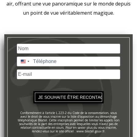
air, offrant une vue panoramique sur le monde depuis
un point de vue véritablement magique.
Nom
(Nécessaire)
Nom
Téléphone
(Nécessaire)
États-
Unis
E-
+1
mail
Conformément à l'article L.223-2 du Code de la consommation, vous
avez le droit de vous inscrire sur la liste d'opposition au démarchage
téléphonique Bloctel. Cette inscription permet de limiter les appels non
souhaités de la part des entreprises avec lesquelles vous n’avez pas de
relation contractuelle en cours. Pour en savoir plus ou vous inscrire,
rendez-vous sur le site officiel : www.bloctel.gouv.fr.