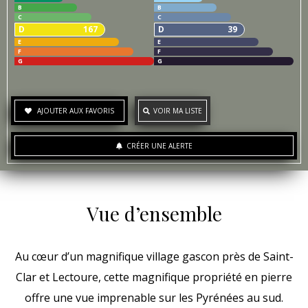
B
B
C
C
D
167
D
39
E
E
F
F
G
G
AJOUTER AUX FAVORIS
VOIR MA LISTE
CRÉER UNE ALERTE
Vue d’ensemble
Au cœur d’un magnifique village gascon près de Saint-
Clar et Lectoure, cette magnifique propriété en pierre
offre une vue imprenable sur les Pyrénées au sud.