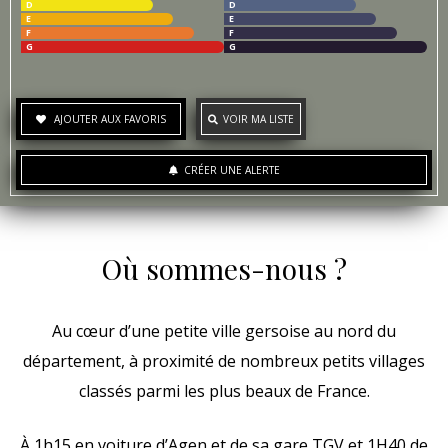
D
D
E
E
F
F
G
G
AJOUTER AUX FAVORIS
VOIR MA LISTE
CRÉER UNE ALERTE
Où sommes-nous ?
Au cœur d’une petite ville gersoise au nord du
département, à proximité de nombreux petits villages
classés parmi les plus beaux de France.
À 1h15 en voiture d’Agen et de sa gare TGV et 1H40 de