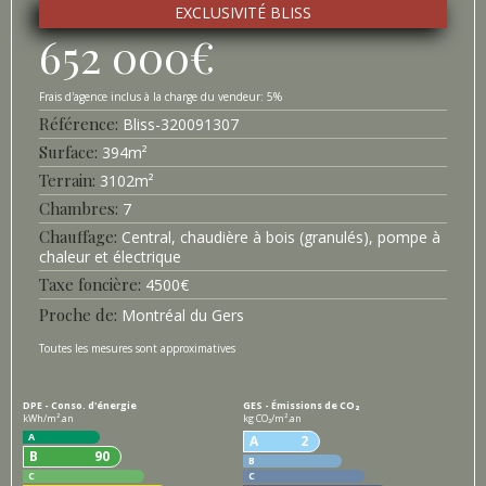
EXCLUSIVITÉ BLISS
652 000
€
5%
Référence
Bliss-
320091307
Surface
394
m²
Terrain
3102
m²
Chambres
7
Chauffage
Central, chaudière à bois (granulés), pompe à
chaleur et électrique
Taxe foncière
4500
€
Proche de
Montréal du Gers
Toutes les mesures sont approximatives
DPE - Conso. d'énergie
GES - Émissions de CO₂
kWh/m².an
kg CO₂/m².an
A
A
2
B
90
B
C
C