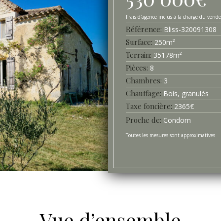
Référence
Bliss-
320091308
Surface
250
m²
Terrain
35178
m²
Pièces
8
Chambres
3
Chauffage
Bois, granulés
Taxe foncière
2365
€
Proche de
Condom
Toutes les mesures sont approximatives
Vue d’ensemble