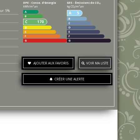
DPE - Conso. d'énergie
GES - Émissions de CO₂
kWh/m².an
kg CO₂/m².an
5%
A
A
5
B
B
C
170
C
D
D
E
E
F
F
G
G
AJOUTER AUX FAVORIS
VOIR MA LISTE
CRÉER UNE ALERTE