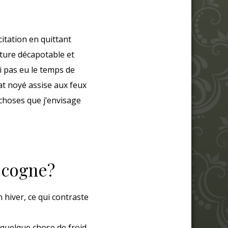
tation en quittant
ture décapotable et
i pas eu le temps de
rat noyé assise aux feux
 choses que j’envisage
scogne?
 hiver, ce qui contraste
 quelque chose de froid