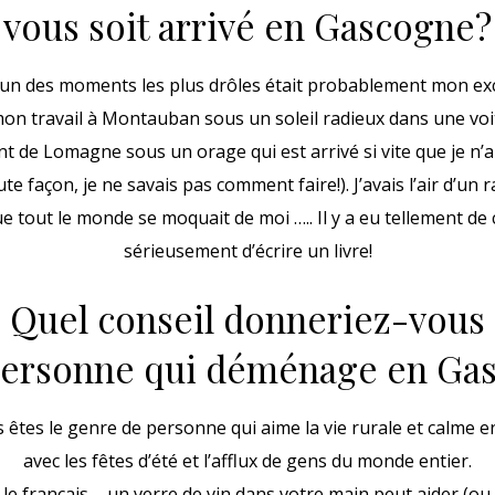
vous soit arrivé en Gascogne?
un des moments les plus drôles était probablement mon exci
mon travail à Montauban sous un soleil radieux dans une voi
t de Lomagne sous un orage qui est arrivé si vite que je n’a
ute façon, je ne savais pas comment faire!). J’avais l’air d’un 
e tout le monde se moquait de moi ….. Il y a eu tellement de
sérieusement d’écrire un livre!
Quel conseil donneriez-vous
personne qui déménage en Ga
tes le genre de personne qui aime la vie rurale et calme en
avec les fêtes d’été et l’afflux de gens du monde entier.
 le français – un verre de vin dans votre main peut aider (ou