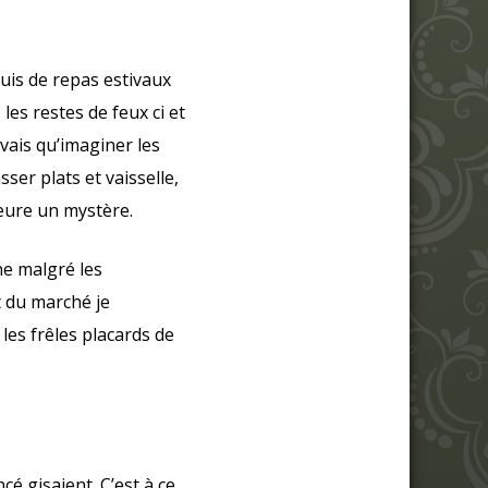
uis de repas estivaux
les restes de feux ci et
uvais qu’imaginer les
er plats et vaisselle,
meure un mystère.
ne malgré les
 du marché je
les frêles placards de
cé gisaient. C’est à ce