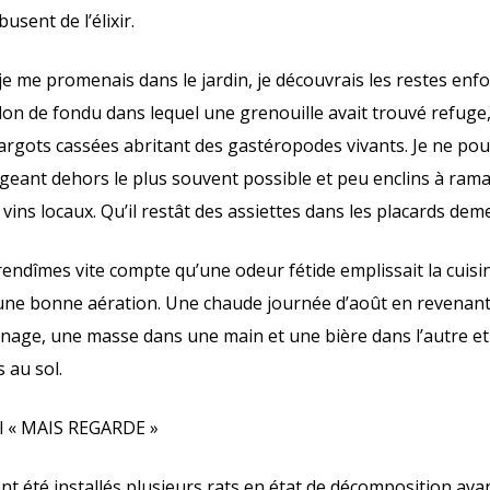
sent de l’élixir.
 me promenais dans le jardin, je découvrais les restes enfo
elon de fondu dans lequel une grenouille avait trouvé refuge, 
escargots cassées abritant des gastéropodes vivants. Je ne po
ant dehors le plus souvent possible et peu enclins à ramass
 vins locaux. Qu’il restât des assiettes dans les placards de
ndîmes vite compte qu’une odeur fétide emplissait la cuisi
une bonne aération. Une chaude journée d’août en revenant
age, une masse dans une main et une bière dans l’autre et 
s au sol.
il « MAIS REGARDE »
nt été installés plusieurs rats en état de décomposition avan