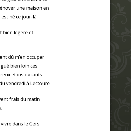
 rénover une maison en
est né ce jour-là.
t bien légère et
ment dû m’en occuper
égué bien loin ces
reux et insouciants.
 du vendredi à Lectoure.
vent frais du matin
.
vivre dans le Gers