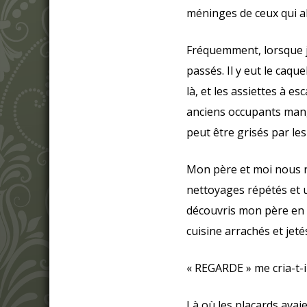
méninges de ceux qui abu
Fréquemment, lorsque je
passés. Il y eut le caqu
là, et les assiettes à 
anciens occupants mange
peut être grisés par les
Mon père et moi nous re
nettoyages répétés et 
découvris mon père en n
cuisine arrachés et jeté
« REGARDE » me cria-t-
Là où les placards avaie