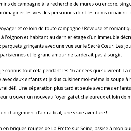
emins de campagne à la recherche de mures ou encore, singul
et m’imaginer les vies des personnes dont les noms ornaient l
 voyager et ce loin de toute campagne ! Rêveuse et romantiq
e à l’oignon et habitant au dernier étage d’un immeuble déc
parquets grinçants avec une vue sur le Sacré Cœur. Les jou
 parisiennes et le grand amour ne tarderait pas à surgir.
 je connus tout cela pendant les 16 années qui suivirent. La
 avec deux enfants et je dus cuisiner moi-même la soupe à 
rai défi. Une séparation plus tard et seule avec mes enfants
leur trouver un nouveau foyer gai et chaleureux et loin de m
it un changement d’air radical, une vraie aventure !
en briques rouges de La Frette sur Seine, assise à mon bure