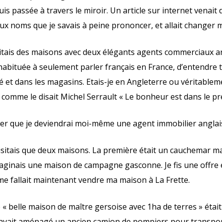
uis passée à travers le miroir. Un article sur internet venait 
ux noms que je savais à peine prononcer, et allait changer 
sitais des maisons avec deux élégants agents commerciaux an
habituée à seulement parler français en France, d’entendre 
é et dans les magasins. Etais-je en Angleterre ou véritableme
omme le disait Michel Serrault « Le bonheur est dans le pré
nser que je deviendrai moi-même une agent immobilier anglai
sitais que deux maisons. La première était un cauchemar ma
ginais une maison de campagne gasconne. Je fis une offre e
l me fallait maintenant vendre ma maison à La Frette.
e « belle maison de maître gersoise avec 1ha de terres » étai
il avait aménagé un ancien camion de pompiers pour transpo