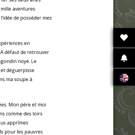
 mille aventures
, l’idée de posséder mes
xpériences en
 A défaut de retrouver
agondin noyé. Le
 et déguerpisse
dans ma soupe à
fées. Mon père et moi
ns comme des loirs
Nous apprîmes
ls pour les pauvres